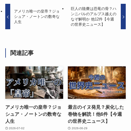
巨人の陰嚢は恐竜の骨？ハ
アメリカ唯一の皇帝？ジョ
ンニバルのアルプス越えの
シュア・ノートンの数奇な
なぞ解明か 他12件【今週
人生
の世界史ニュース】
関連記事
アメリカ唯一の皇帝？ジョ
最古のイヌ発見？炭化した
シュア・ノートンの数奇な
巻物を解読！他6件【今週
人生
の世界史ニュース】
2026-07-02
2026-06-29