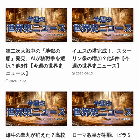
第二次大戦中の「地獄の
イエスの塔完成！、スター
船」発見、AIが核戦争を選
リン像の増加？他5件【今
択？他6件【今週の世界史
週の世界史ニュース】
ニュース】
2026-06-15
2026-06-22
雄牛の睾丸が消えた？高校
ローマ教皇が謝罪、ピラミ