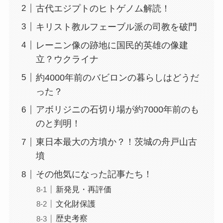
古代エジプトのヒトゲノム解読！
キリスト教ルフェーブル派の司教を破門
レーニン像の跡地に国民的英雄の像建
立？ウクライナ
約4000年前のバビロンの暮らしはどうだ
った？
アボリジニの石切り場が約7000年前のも
のと判明！
東日本最大の方墳か？！茨城の舟戸山古
墳
その他気になった記事たち！
新発見・再評価
文化財保護
歴史考察