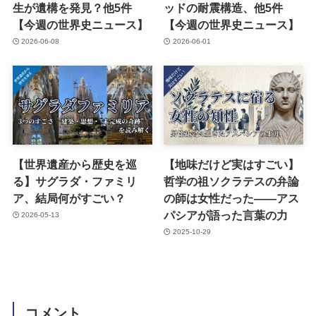
生が遺構を発見？他5件
ッドの耐震構造、他5件
【今週の世界史ニュース】
【今週の世界史ニュース】
2026-06-08
2026-06-01
【世界遺産から歴史を巡
【地味だけど実はすごい】
る】サグラダ・ファミリ
哲学の祖ソクラテスの弁論
ア、結局何がすごい？
の師は女性だった――アス
パシアが語った言葉の力
2026-05-13
2025-10-29
コメント