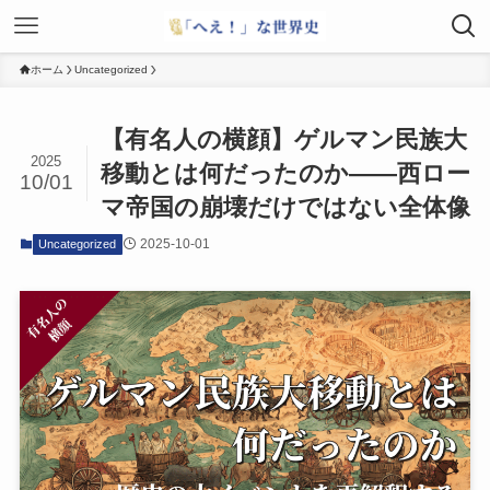
ホーム
Uncategorized
【有名人の横顔】ゲルマン民族大
2025
移動とは何だったのか――西ロー
10/01
マ帝国の崩壊だけではない全体像
2025-10-01
Uncategorized